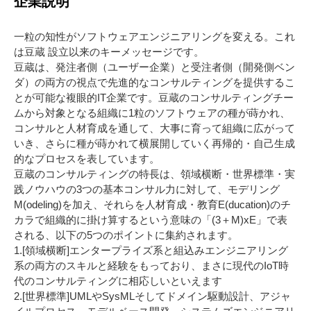
企業説明
一粒の知性がソフトウェアエンジニアリングを変える。これ
は豆蔵 設立以来のキーメッセージです。
豆蔵は、発注者側（ユーザー企業）と受注者側（開発側ベン
ダ）の両方の視点で先進的なコンサルティングを提供するこ
とが可能な複眼的IT企業です。豆蔵のコンサルティングチー
ムから対象となる組織に1粒のソフトウェアの種が蒔かれ、
コンサルと人材育成を通して、大事に育って組織に広がって
いき、さらに種が蒔かれて横展開していく再帰的・自己生成
的なプロセスを表しています。
豆蔵のコンサルティングの特長は、領域横断・世界標準・実
践ノウハウの3つの基本コンサル力に対して、モデリング
M(odeling)を加え、それらを人材育成・教育E(ducation)のチ
カラで組織的に掛け算するという意味の「(3＋M)xE」で表
される、以下の5つのポイントに集約されます。
1.[領域横断]エンタープライズ系と組込みエンジニアリング
系の両方のスキルと経験をもっており、まさに現代のIoT時
代のコンサルティングに相応しいといえます
2.[世界標準]UMLやSysMLそしてドメイン駆動設計、アジャ