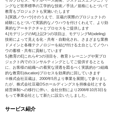
イルプロセス、モデルベース開発、システムズエンジニアリ
ングなど世界標準の工学的な技術／手法／規格にもとづいて
教育もプロジェクトも実施いたします
3.[実践ノウハウ]そのうえで、豆蔵の実際のプロジェクトの
経験にもとづいて実践的なノウハウを付けくわえて、より効
果的なアーキテクチャとプロセスをご提供します
4.[モデリングのM]上記3つの項目は、モデリングM(odeling)
技術によって見える化・共有・自動化され、さまざまな業務
ドメインと各種テクノロジーを結び付ける土台としてノウハ
ウの蓄積・共有に貢献しています
5.[教育のE]これら4つの項目を、教育トレーニングや実プロ
ジェクト内でのコンサルティングとしてご提供するととも
に、お客様の組織への着実な浸透を図るべく実践的かつ組織
的な教育E(ducation)プロセスを効果的に回していきます
※株式会社豆蔵は、2000年5月より事業を展開して参りまし
たが、株式会社豆蔵OSホールディングスを持株会社とする
経営体制への移行に伴い、会社分割により2006年10月3日を
もって事業会社として新たに設立いたしました。
サービス紹介