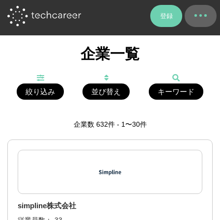
登録
企業一覧
絞り込み
並び替え
キーワード
企業数
632
件 - 1〜30件
simpline株式会社