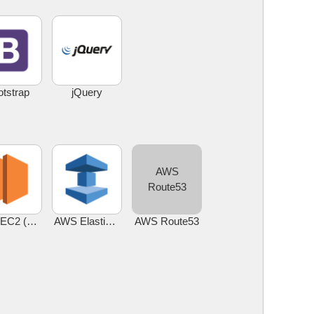
tstrap
jQuery
AWS
Route53
AWS EC2 (Amazon EC2)
AWS ElastiCache
AWS Route53