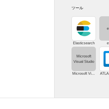
ツール
e
Elasticsearch
e
Microsoft
Visual Studio
Microsoft Visual Studio