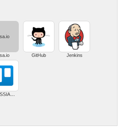
sa.io
sa.io
GitHub
Jenkins
ATLASSIAN Trello