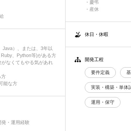
・慶弔
・産休
給
休日・休暇
Java）、または、3年以
by、Python等)がある方
開発工程
経験がなくてもやる気があれ
要件定義
基
る方
可能な方
実装・構築・単体
運用・保守
開発・運用経験