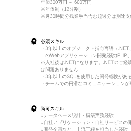
年俸300万円 ～ 600万円
※年俸制（12分割）
※月30時間分残業手当含む超過分は別途支
必須スキル
・3年以上のオブジェクト指向言語（.NET、
上のWebアプリケーション開発経験(PHP、Ru
※入社後は.NETになります。.NETのご
ば問題ありません
・3年以上のSQLを使用した開発経験があ
・チームでの円滑なコミュニケーションが
尚可スキル
○データベース設計・構築実務経験
○自社アプリケーション・自社サービスの
○開発企画など、上流工程を担当した経験