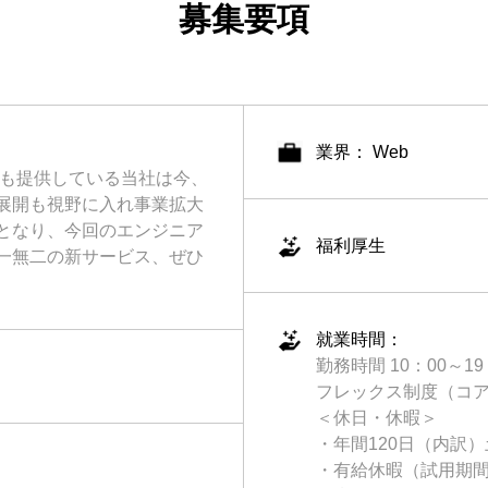
募集要項
業界： Web
へも提供している当社は今、
展開も視野に入れ事業拡大
となり、今回のエンジニア
福利厚生
一無二の新サービス、ぜひ
就業時間：
勤務時間 10：00～1
フレックス制度（コアタイ
＜休日・休暇＞
・年間120日（内訳
・有給休暇（試用期間