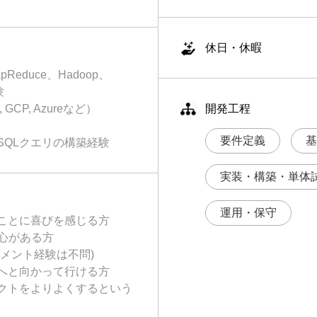
休日・休暇
duce、Hadoop、
験
P, Azureなど）
開発工程
要件定義
基
SQLクエリの構築経験
実装・構築・単体
運用・保守
ことに喜びを感じる方
心がある方
メント経験は不問)
へと向かって行ける方
クトをよりよくするという