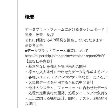
概要
データプラットフォームにおけるダッシュボード（
開発、改善、及び
それに付随するAPI開発を担当していただきます
※参考記事）
■データプラットフォーム事業について
https://supership.jp/magazine/seminar-report/2849/
【主な仕事内容】
・基本的なUIを備えた管理画面の開発
・様々な入力条件に合わせたデータを作成するバッ
・各種システム（JavaScriptやSDKなど）によ
・大規模データを利用するための中間集計
・他社のシステム、フォーマットに合わせたデータ
・処理の定期実行の開発、処理タイミングの負荷を
・上記に関わる機能設計、開発、テスト、継続的イ
ス運用