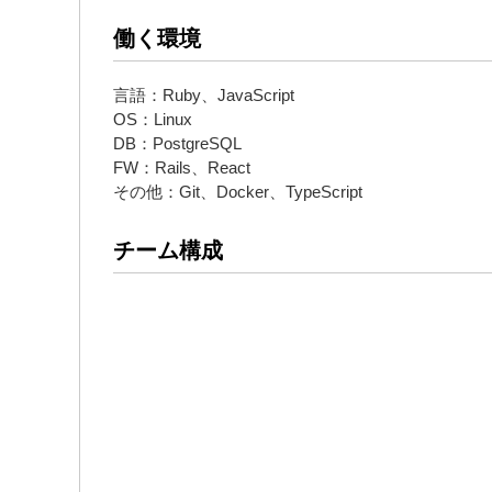
働く環境
言語：Ruby、JavaScript
OS：Linux
DB：PostgreSQL
FW：Rails、React
その他：Git、Docker、TypeScript
チーム構成