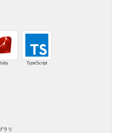
Ruby
TypeScript
ブラリ