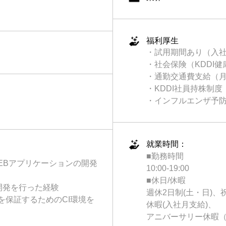
福利厚生
・試用期間あり（入社
・社会保険（KDDI
・通勤交通費支給（月
・KDDI社員持株制度
・インフルエンザ予防
就業時間：
■勤務時間
等によるWEBアプリケーションの開発
10:00-19:00
■休日/休暇
開発を行った経験
週休2日制(土・日)
を保証するためのCI環境を
休暇(入社月支給)、
アニバーサリー休暇（特別