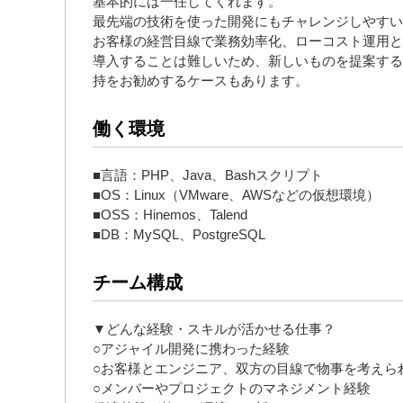
基本的には一任してくれます。
最先端の技術を使った開発にもチャレンジしやすい
お客様の経営目線で業務効率化、ローコスト運用と
導入することは難しいため、新しいものを提案する
持をお勧めするケースもあります。
働く環境
■言語：PHP、Java、Bashスクリプト
■OS：Linux（VMware、AWSなどの仮想環境）
■OSS：Hinemos、Talend
■DB：MySQL、PostgreSQL
チーム構成
▼どんな経験・スキルが活かせる仕事？
○アジャイル開発に携わった経験
○お客様とエンジニア、双方の目線で物事を考えら
○メンバーやプロジェクトのマネジメント経験