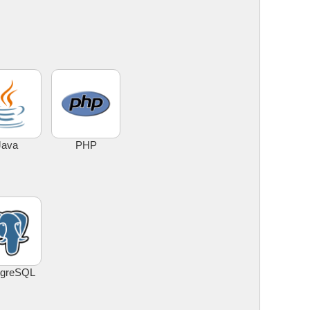
Java
PHP
tgreSQL