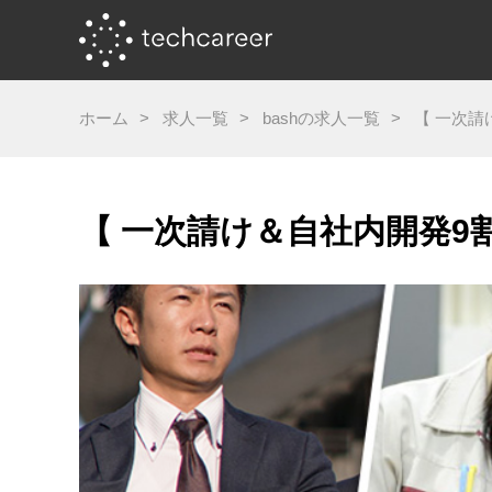
ホーム
求人一覧
bashの求人一覧
【 一次請
【 一次請け＆自社内開発9