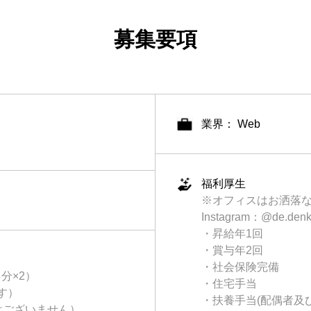
募集要項
業界： Web
福利厚生
※オフィスはお洒落
Instagram：@de.
・昇給年1回
・賞与年2回
・社会保険完備
月分×2）
・住宅手当
す）
・扶養手当(配偶者及
はございません）