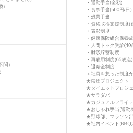
・通勤手当(全額)
婚）
・食事手当(500円/日)
・残業手当
・資格取得支援制度(
・表彰制度
・健康保険組合保養
・人間ドック受診(40歳
・財形貯蓄制度
・再雇用制度(65歳迄)
不問）
・退職金制度
験
＜社員を想った制度
★禁煙プロジェクト
★ダイエットプロジ
★サラダバー
★カジュアルフライ
★おしゃれ手当(通勤
★野球部、マラソン
★社内イベント(BBQ