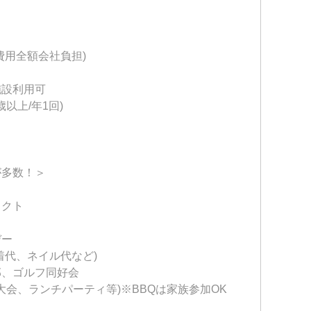
費用全額会社負担)
施設利用可
以上/年1回)
が多数！＞
ェクト
デー
着代、ネイル代など)
部、ゴルフ同好会
大会、ランチパーティ等)※BBQは家族参加OK