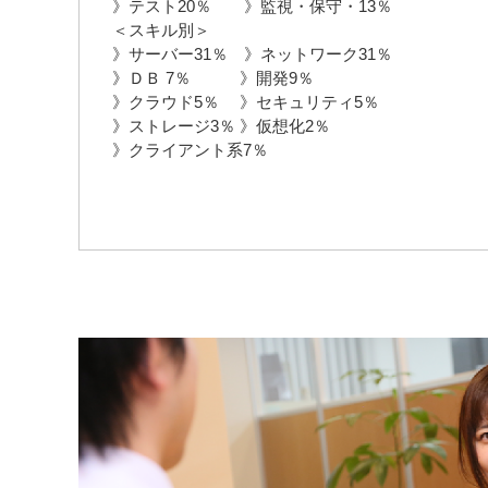
》テスト20％ 》監視・保守・13％
＜スキル別＞
》サーバー31％ 》ネットワーク31％
》ＤＢ 7％ 》開発9％
》クラウド5％ 》セキュリティ5％
》ストレージ3％ 》仮想化2％
》クライアント系7％