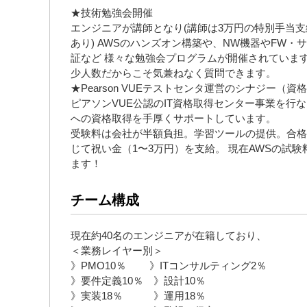
★技術勉強会開催
エンジニアが講師となり(講師は3万円の特別手当
あり) AWSのハンズオン構築や、NW機器やFW・
証など 様々な勉強会プログラムが開催されてい
少人数だからこそ気兼ねなく質問できます。
★Pearson VUEテストセンタ運営のシナジー（資
ピアソンVUE公認のIT資格取得センター事業を行
への資格取得を手厚くサポートしています。
受験料は会社が半額負担。学習ツールの提供。合
じて祝い金（1〜3万円）を支給。 現在AWSの試
ます！
チーム構成
現在約40名のエンジニアが在籍しており、
＜業務レイヤー別＞
》PMO10％ 》ITコンサルティング2％
》要件定義10％ 》設計10％
》実装18％ 》運用18％