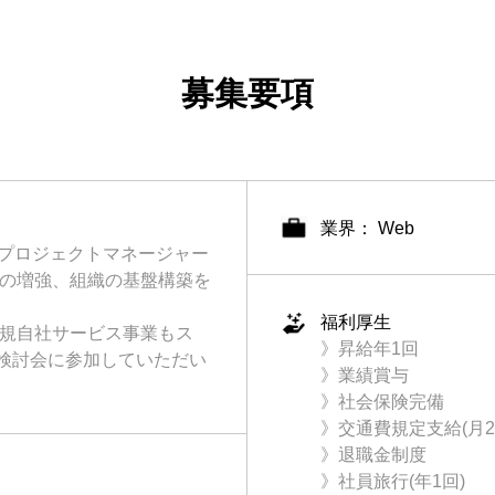
募集要項
業界： Web
・プロジェクトマネージャー
ムの増強、組織の基盤構築を
福利厚生
新規自社サービス事業もス
》昇給年1回
検討会に参加していただい
》業績賞与
》社会保険完備
》交通費規定支給(月2万
》退職金制度
》社員旅行(年1回)