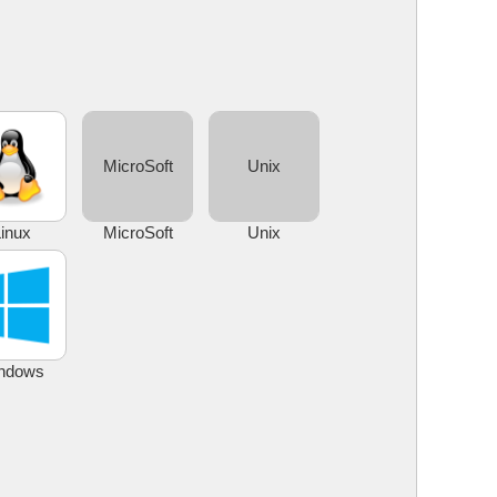
MicroSoft
Unix
inux
MicroSoft
Unix
ndows