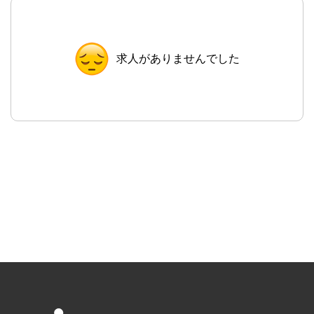
求人がありませんでした