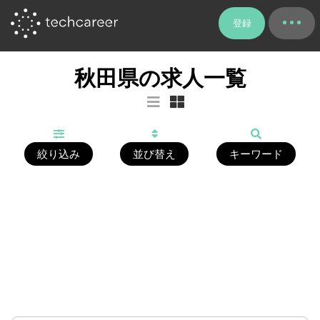
登録
秋田県の求人一覧
絞り込み
並び替え
キーワード