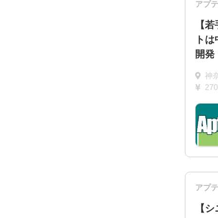
アプ
【若
トは
開発
神
27
アプ
【シ