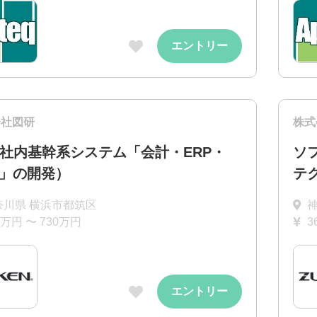
エントリー
会社図研
株式
（社内基幹系システム「会計・ERP・
ソ
M」の開発）
テ
奈川県 横浜市都筑区
0万円 〜 730万円
3
エントリー