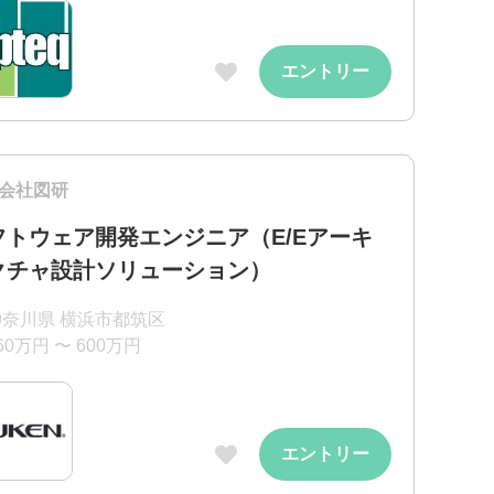
エントリー
会社図研
フトウェア開発エンジニア（E/Eアーキ
クチャ設計ソリューション）
神奈川県 横浜市都筑区
60万円 〜 600万円
エントリー