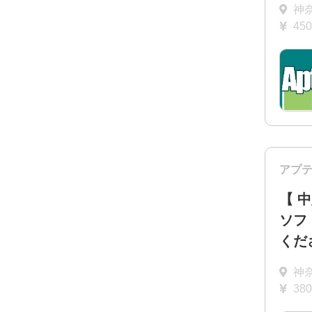
神
45
アプ
【 
ソフ
くだ
神
38