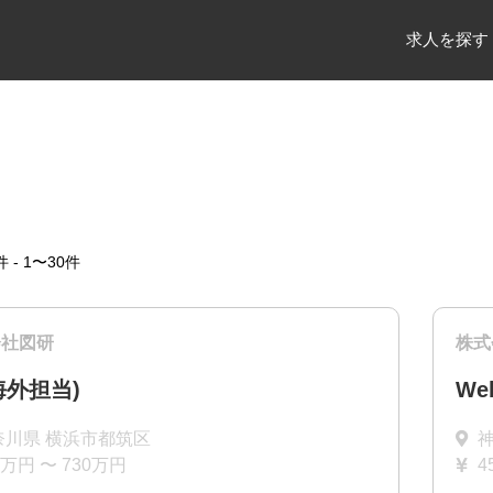
求人を探す
件 - 1〜30件
会社図研
株式
海外担当)
W
奈川県 横浜市都筑区
0万円 〜 730万円
4