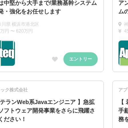
は中堅から大手まで/業務基幹システム
ア
発・強化をお任せします
ム
奈川県 横浜市港北区
0万円 〜 620万円
4
エントリー
テック株式会社
アプ
ベテランWeb系Javaエンジニア 】急拡
【 
ソフトウェア開発事業をさらに飛躍さ
手
ください！
務