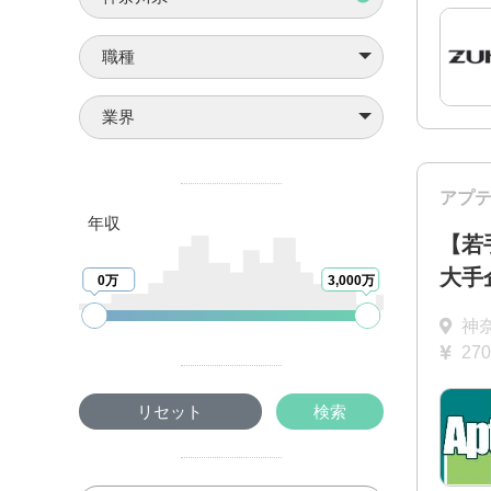
職種
業界
アプ
年収
【若
大手
0万
3,000万
神
27
リセット
検索