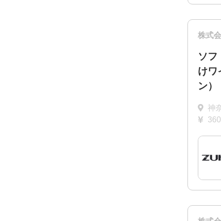
株式
ソフ
けワ
ン）
神
36