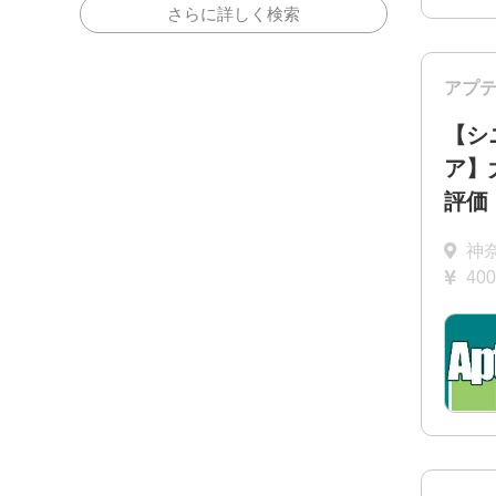
さらに詳しく検索
アプ
【シ
ア】
評価
神
40