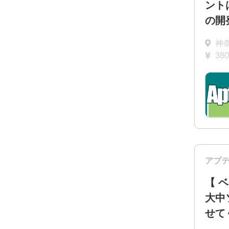
ント
の開
神
38
アプ
【 
大中
せて