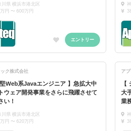
奈川県 横浜市港北区
0万円 〜 600万円
3
エントリー
テック株式会社
アプ
中堅Web系Javaエンジニア 】急拡大中
【 
トウェア開発事業をさらに飛躍させて
大
さい！
業
奈川県 横浜市港北区
0万円 〜 620万円
3