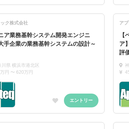
テック株式会社
アプ
ニア業務基幹システム開発エンジニ
【
大手企業の業務基幹システムの設計～
ア
評
奈川県 横浜市港北区
0万円 〜 620万円
4
エントリー