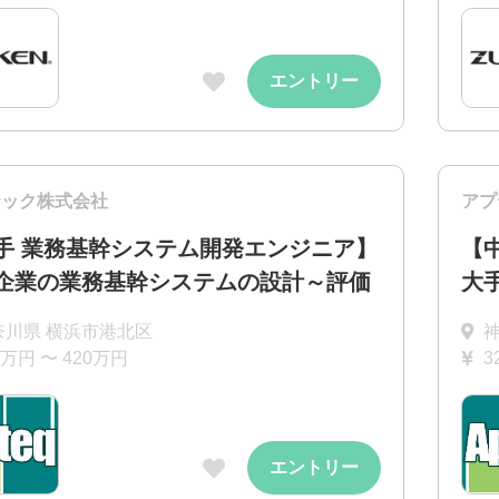
エントリー
テック株式会社
アプ
手 業務基幹システム開発エンジニア】
【
企業の業務基幹システムの設計～評価
大
奈川県 横浜市港北区
0万円 〜 420万円
3
エントリー