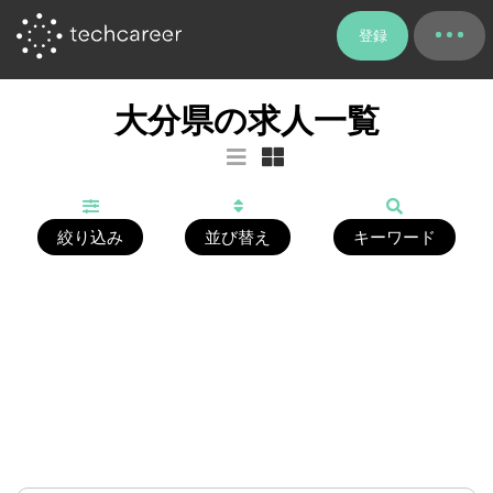
登録
大分県の求人一覧
絞り込み
並び替え
キーワード