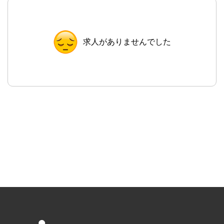
求人がありませんでした