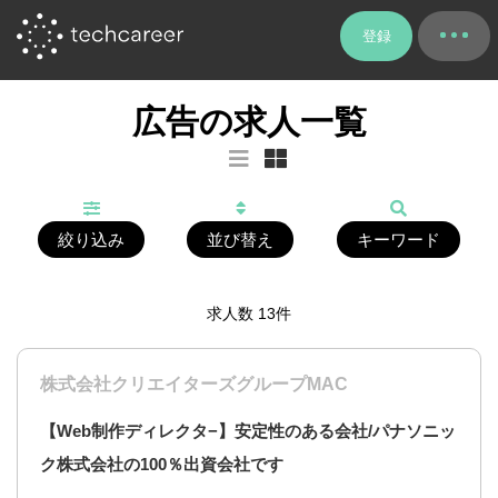
登録
広告の求人一覧
絞り込み
並び替え
キーワード
求人数
13
件
株式会社クリエイターズグループMAC
【Web制作ディレクタ−】安定性のある会社/パナソニッ
ク株式会社の100％出資会社です