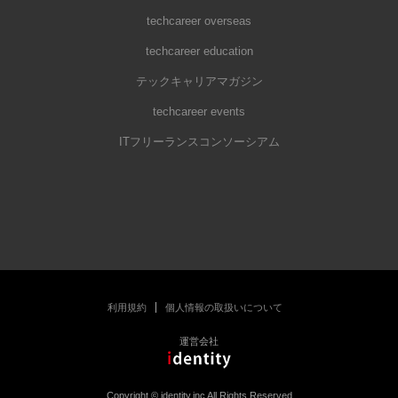
techcareer overseas
techcareer education
テックキャリアマガジン
techcareer events
ITフリーランスコンソーシアム
利用規約
個人情報の取扱いについて
運営会社
Copyright © identity.inc All Rights Reserved