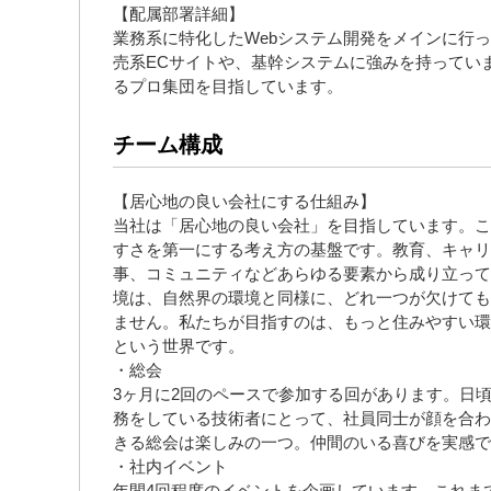
【配属部署詳細】
業務系に特化したWebシステム開発をメインに行
売系ECサイトや、基幹システムに強みを持ってい
るプロ集団を目指しています。
チーム構成
【居心地の良い会社にする仕組み】
当社は「居心地の良い会社」を目指しています。こ
すさを第一にする考え方の基盤です。教育、キャリ
事、コミュニティなどあらゆる要素から成り立って
境は、自然界の環境と同様に、どれ一つが欠けても
ません。私たちが目指すのは、もっと住みやすい環
という世界です。
・総会
3ヶ月に2回のペースで参加する回があります。日
務をしている技術者にとって、社員同士が顔を合わ
きる総会は楽しみの一つ。仲間のいる喜びを実感で
・社内イベント
年間4回程度のイベントを企画しています。これま