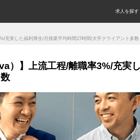
求人を探す
3%/充実した福利厚生/月残業平均時間27時間/大手クライアント多数
va）】上流工程/離職率3%/充実
多数