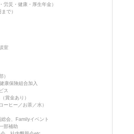
・労災・健康・厚生年金）
円まで）
談室
部）
ア健康保険組合加入
ビス
彰（賞金あり）
コーヒー／お茶／水）
総会、Familyイベント
一部補助
、社内懇親会etc...