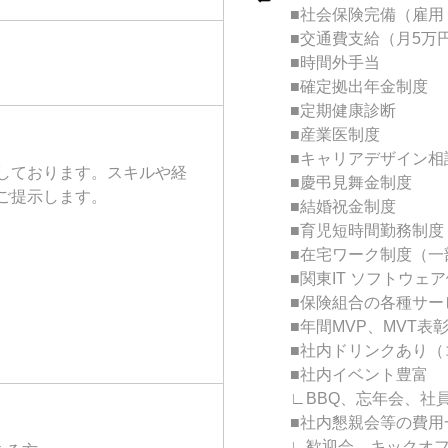
■社会保険完備（雇用
■交通費支給（月5万
■時間外手当
■確定拠出年金制度
■定期健康診断
■産業医制度
■キャリアデザイン相
しております。スキルや経
■慶弔見舞金制度
ご提示します。
■結婚祝金制度
■育児短時間勤務制度
■在宅ワーク制度（一
■関東IT ソフトウェ
■保険組合の各種サー
■年間MVP、MVT表
■社内ドリンクあり（
■社内イベント豊富
∟BBQ、忘年会、社員
■社内懇親会等の費用
∟歓迎会、キックオフ会