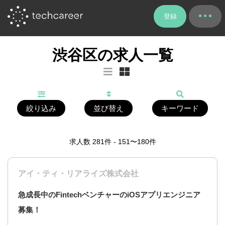
登録
渋谷区の求人一覧
絞り込み
並び替え
キーワード
求人数
281
件 - 151〜180件
アイ・ティ・リアライズ株式会社
急成長中のFintechベンチャーのiOSアプリエンジニア
募集！