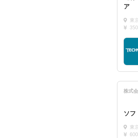
ア
東
35
株式
ソフ
東
60