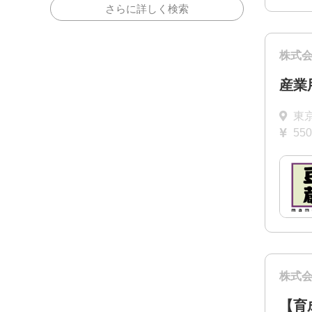
さらに詳しく検索
株式
産業
東
55
株式
【育