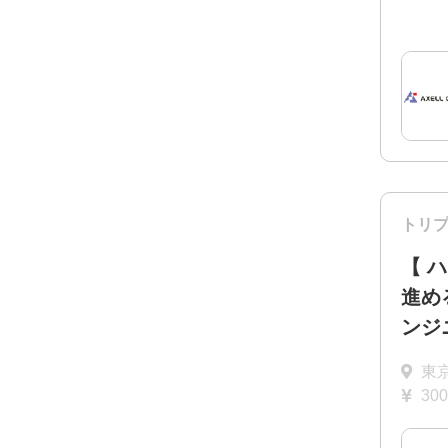
トリ
【 
進め
ンジニ
東
30