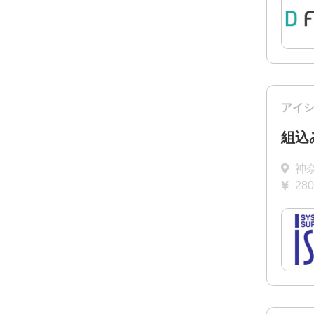
アイ
組込
神
28