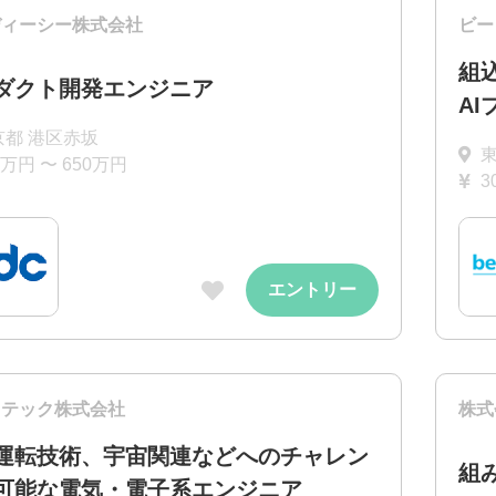
ディーシー株式会社
ビー
組
ダクト開発エンジニア
A
京都 港区赤坂
0万円 〜 650万円
3
エントリー
トテック株式会社
株式
運転技術、宇宙関連などへのチャレン
組
可能な電気・電子系エンジニア