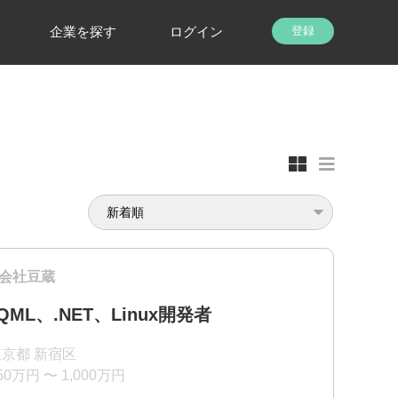
企業を探す
ログイン
登録
会社豆蔵
/QML、.NET、Linux開発者
東京都 新宿区
50万円 〜 1,000万円