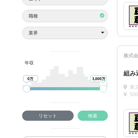
職種
業界
株式
年収
組み
0万
3,000万
東
50
リセット
検索