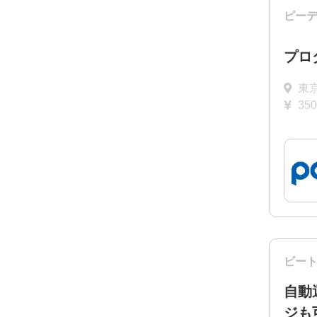
ピー
プロ
東
35
ビー
自動
ジも