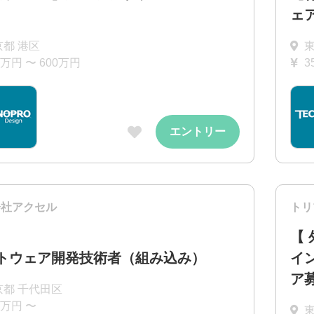
ェ
京都 港区
東
0万円 〜 600万円
3
エントリー
会社アクセル
トリ
【
トウェア開発技術者（組み込み）
イ
ア
京都 千代田区
0万円 〜