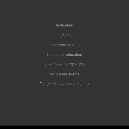
techcareer
テクフリ
techcareer overseas
techcareer education
テックキャリアマガジン
techcareer events
ITフリーランスコンソーシアム