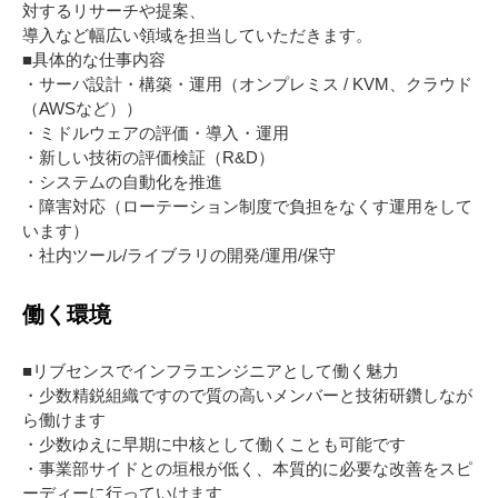
対するリサーチや提案、
導入など幅広い領域を担当していただきます。
■具体的な仕事内容
・サーバ設計・構築・運用（オンプレミス / KVM、クラウド
（AWSなど））
・ミドルウェアの評価・導入・運用
・新しい技術の評価検証（R&D）
・システムの自動化を推進
・障害対応（ローテーション制度で負担をなくす運用をして
います）
・社内ツール/ライブラリの開発/運用/保守
働く環境
■リブセンスでインフラエンジニアとして働く魅力
・少数精鋭組織ですので質の高いメンバーと技術研鑽しなが
ら働けます
・少数ゆえに早期に中核として働くことも可能です
・事業部サイドとの垣根が低く、本質的に必要な改善をスピ
ーディーに行っていけます