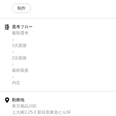
制作
選考フロー
書類選考
↓
1次面接
↓
2次面接
↓
最終面接
↓
内定
勤務地
東京都品川区
上大崎2-25-2 新目黒東急ビル5F