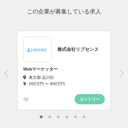
この企業が募集している求人
株式会社リブセンス
Webマーケッター
UI/UX
東京都 品川区
東京都
550万円 〜 900万円
600万
エントリー