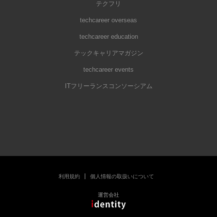
テクフリ
techcareer overseas
techcareer education
テックキャリアマガジン
techcareer events
ITフリーランスコンソーシアム
利用規約
個人情報の取扱いについて
運営会社