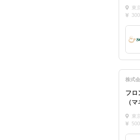
東
30
株式
フロ
（マ
東
50