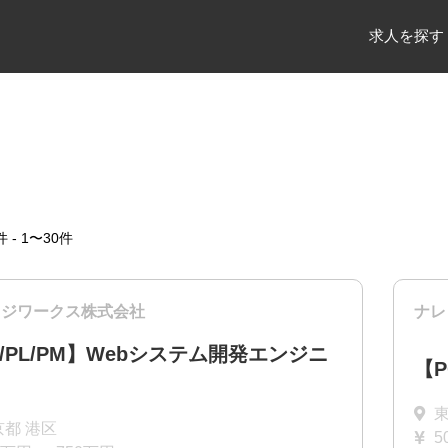
求人を探す
件 - 1〜30件
ッジワークス株式会社
ナレ
E/PL/PM】Webシステム開発エンジニ
【
東
京都 港区
5