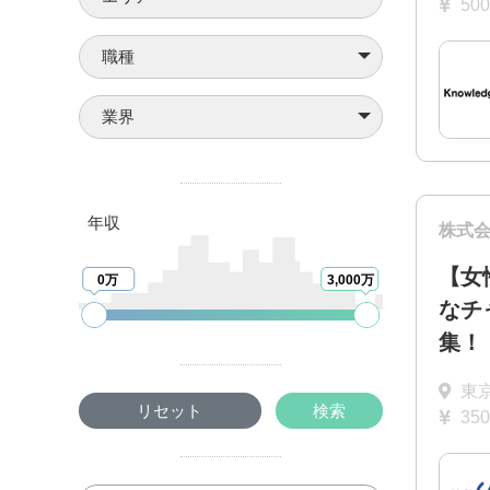
50
職種
業界
年収
株式
【女
0万
3,000万
なチ
集！
東
リセット
検索
35