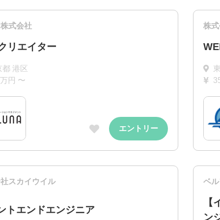
ナ株式会社
株式
bクリエイター
W
京都 港区
東
0万円 〜
3
エントリー
会社スカイウイル
ベル
【
ントエンドエンジニア
ンシ