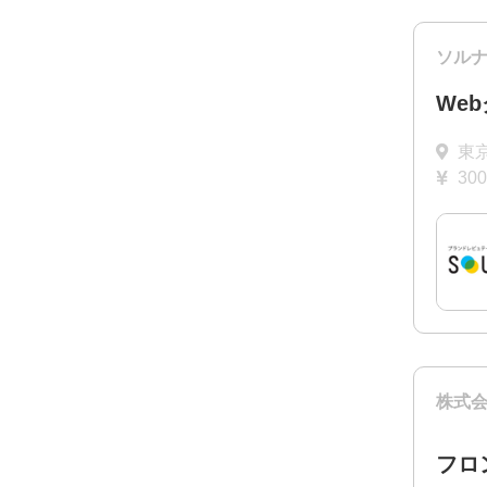
ソル
We
東
30
株式
フロ