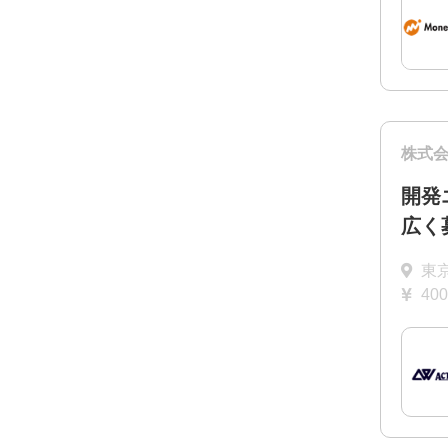
株式
開発
広く
東
40