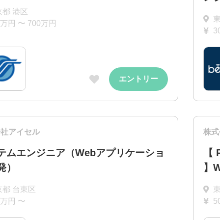
京都 港区
0万円 〜 700万円
3
エントリー
会社アイセル
株式
テムエンジニア（Webアプリケーショ
【
発）
】
京都 台東区
0万円 〜
5