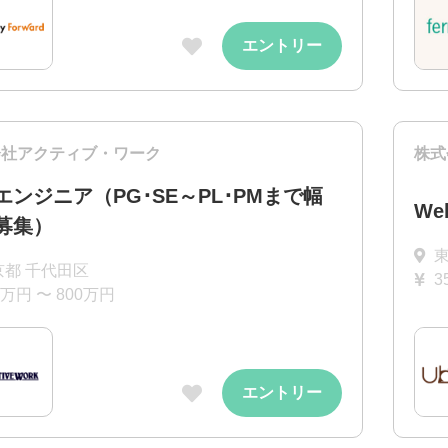
エントリー
会社アクティブ・ワーク
株式
エンジニア（PG･SE～PL･PMまで幅
W
募集）
京都 千代田区
3
0万円 〜 800万円
エントリー