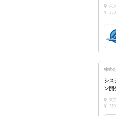
東
35
株式
シス
ン開
東
35