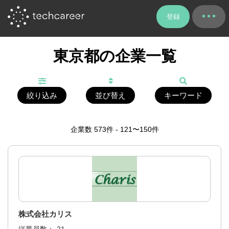
登録
東京都の企業一覧
絞り込み
並び替え
キーワード
企業数
573
件 - 121〜150件
株式会社カリス